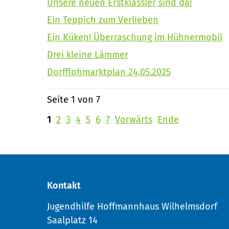
Unsere neuen Erstklässler sind da!
Ein Teppich zum Verlieben
Ein Küken! Überraschung im Hühnermobil
Drei kleine Lämmer
Dorfflohmarktplan 24.05.2025
Seite 1 von 7
1
2
3
4
5
6
7
Vorwärts
Ende
Kontakt
Jugendhilfe Hoffmannhaus Wilhelmsdorf
Saalplatz 14