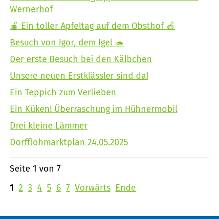
Wernerhof
🍎 Ein toller Apfeltag auf dem Obsthof 🍎
Besuch von Igor, dem Igel 🦔
Der erste Besuch bei den Kälbchen
Unsere neuen Erstklässler sind da!
Ein Teppich zum Verlieben
Ein Küken! Überraschung im Hühnermobil
Drei kleine Lämmer
Dorfflohmarktplan 24.05.2025
Seite 1 von 7
1
2
3
4
5
6
7
Vorwärts
Ende