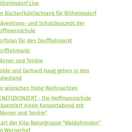
ilhelmsdorf Live
in Bücher(kühl)schrank für Wilhelmsdorf
räventions- und Schutzkonzept der
offmannschule
orfplan für den Dorfflohmarkt
orfflohmarkt
änner und Tenöre
solde und Gerhard Haag gehen in den
uhestand
ir wünschen frohe Weihnachten
ENEFIZKONZERT - Die Hoffmannschule
räsentiert einen Konzertabend mit
Männer und Tenöre"
tart der Kita-Naturgruppe "Waldohreulen"
m Wernerhof