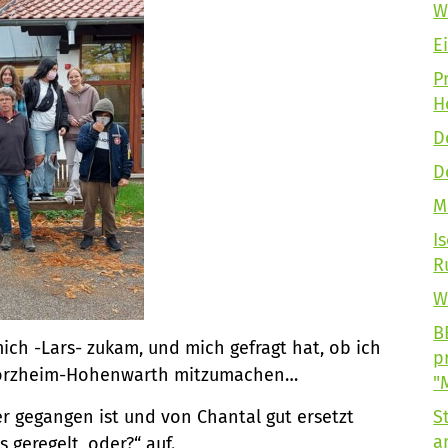
W
E
P
H
D
D
M
I
R
W
B
mich -Lars- zukam, und mich gefragt hat, ob ich
p
Pforzheim-Hohenwarth mitzumachen…
"
r gegangen ist und von Chantal gut ersetzt
S
a
 geregelt, oder?“ auf.