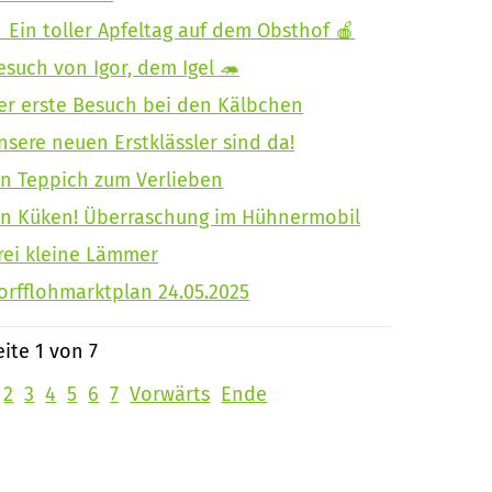
 Ein toller Apfeltag auf dem Obsthof 🍎
esuch von Igor, dem Igel 🦔
er erste Besuch bei den Kälbchen
nsere neuen Erstklässler sind da!
in Teppich zum Verlieben
in Küken! Überraschung im Hühnermobil
rei kleine Lämmer
orfflohmarktplan 24.05.2025
eite 1 von 7
2
3
4
5
6
7
Vorwärts
Ende