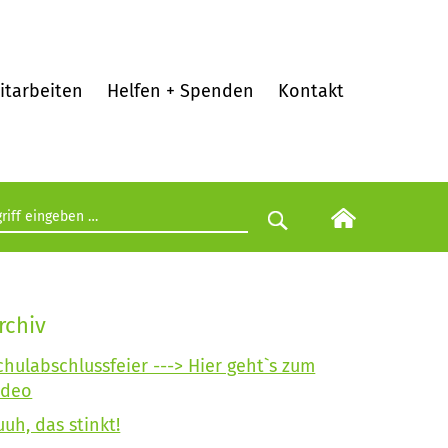
itarbeiten
Helfen + Spenden
Kontakt
egriff eingeben
Suche starten
rchiv
chulabschlussfeier ---> Hier geht`s zum
ideo
uuh, das stinkt!