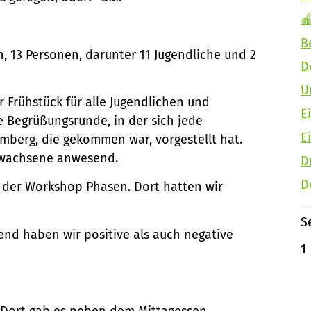

B
n, 13 Personen, darunter 11 Jugendliche und 2
D
U
Frühstück für alle Jugendlichen und
E
e Begrüßungsrunde, in der sich jede
E
mberg, die gekommen war, vorgestellt hat.
Erwachsene anwesend.
D
D
l der Workshop Phasen. Dort hatten wir
S
end haben wir positive als auch negative
1
. Dort gab es neben dem Mittagessen