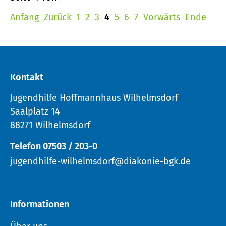
Anfang
Zurück
1
2
3
4
5
6
7
Vorwärts
Ende
Kontakt
Jugendhilfe Hoffmannhaus Wilhelmsdorf
Saalplatz 14
88271 Wilhelmsdorf
Telefon 07503 / 203-0
jugendhilfe-wilhelmsdorf@diakonie-bgk.de
Informationen