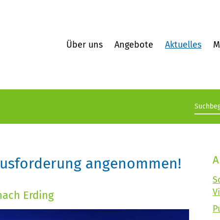
Über uns
Angebote
Aktuelles
M
Suchb
A
rausforderung angenommen!
S
V
nach Erding
P