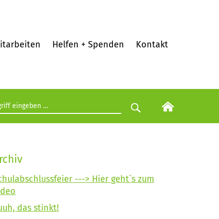
itarbeiten
Helfen + Spenden
Kontakt
egriff eingeben
Suche starten
rchiv
chulabschlussfeier ---> Hier geht`s zum
ideo
uuh, das stinkt!