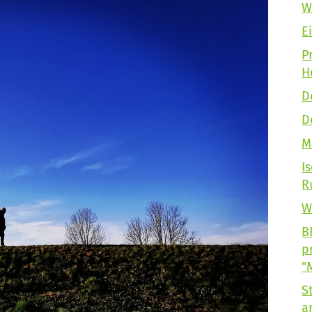
W
E
P
H
D
D
M
I
R
W
B
p
"
S
a