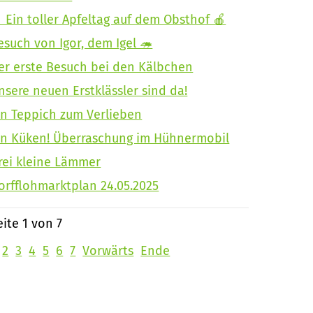
 Ein toller Apfeltag auf dem Obsthof 🍎
esuch von Igor, dem Igel 🦔
er erste Besuch bei den Kälbchen
nsere neuen Erstklässler sind da!
in Teppich zum Verlieben
in Küken! Überraschung im Hühnermobil
rei kleine Lämmer
orfflohmarktplan 24.05.2025
eite 1 von 7
2
3
4
5
6
7
Vorwärts
Ende