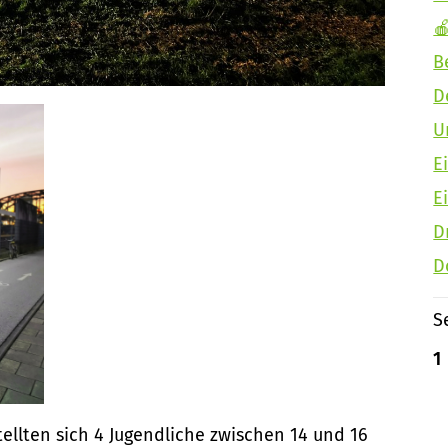

B
D
U
E
E
D
D
S
1
tellten sich 4 Jugendliche zwischen 14 und 16