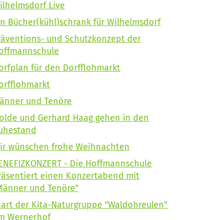
ilhelmsdorf Live
in Bücher(kühl)schrank für Wilhelmsdorf
räventions- und Schutzkonzept der
offmannschule
orfplan für den Dorfflohmarkt
orfflohmarkt
änner und Tenöre
solde und Gerhard Haag gehen in den
uhestand
ir wünschen frohe Weihnachten
ENEFIZKONZERT - Die Hoffmannschule
räsentiert einen Konzertabend mit
Männer und Tenöre"
tart der Kita-Naturgruppe "Waldohreulen"
m Wernerhof