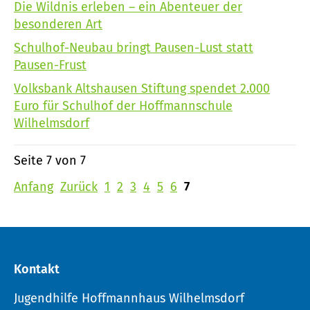
Die Wildnis erleben – ein Abenteuer der
besonderen Art
Schulhof-Neubau bringt Pausen-Lust statt
Pausen-Frust
Volksbank Altshausen Stiftung spendet 2.000
Euro für Schulhof der Hoffmannschule
Wilhelmsdorf
Seite 7 von 7
Anfang
Zurück
1
2
3
4
5
6
7
Kontakt
Jugendhilfe Hoffmannhaus Wilhelmsdorf