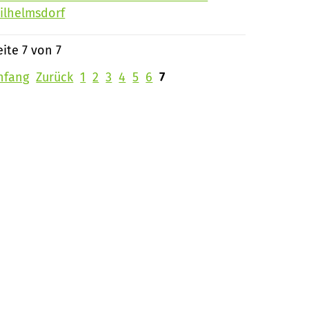
ilhelmsdorf
eite 7 von 7
nfang
Zurück
1
2
3
4
5
6
7