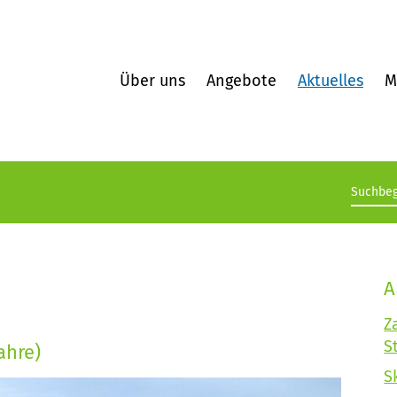
Über uns
Angebote
Aktuelles
M
Suchb
A
Z
S
ahre)
S