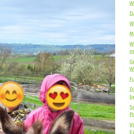
W
D
W
M
W
m
G
W
F
D
b
S
P
V
E