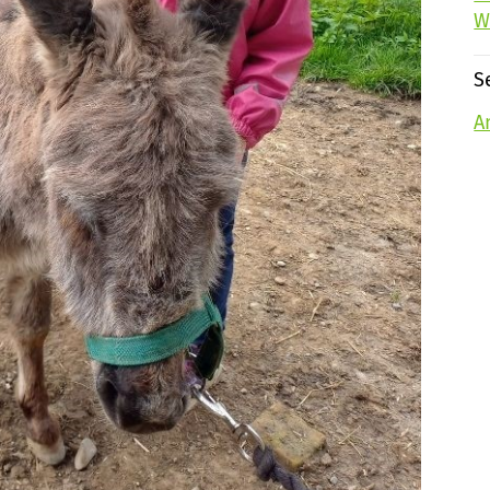
W
S
A