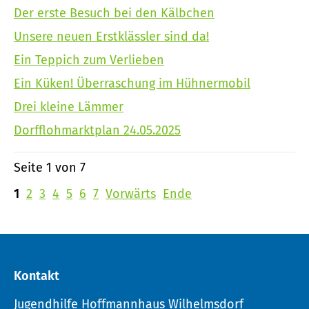
Der erste Besuch bei den Kälbchen
Unsere neuen Erstklässler sind da!
Ein Teppich zum Verlieben
Ein Küken! Überraschung im Hühnermobil
Drei kleine Lämmer
Dorfflohmarktplan 24.05.2025
Seite 1 von 7
1
2
3
4
5
6
7
Vorwärts
Ende
Kontakt
Jugendhilfe Hoffmannhaus Wilhelmsdorf